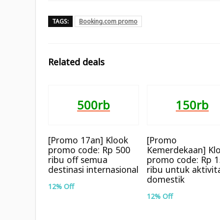
TAGS:
Booking.com promo
Related deals
500rb
150rb
[Promo 17an] Klook
[Promo
promo code: Rp 500
Kemerdekaan] Kl
ribu off semua
promo code: Rp 1
destinasi internasional
ribu untuk aktivit
domestik
12% Off
12% Off