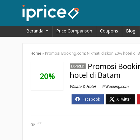
Beranda
Price Comparison
Coupons
Blog
Home
»
Promosi Booking.com: Nikmati diskon 20% hotel di 
Promosi Booki
EXPIRED
hotel di Batam
20%
Wisata & Hotel
Booking.com
17