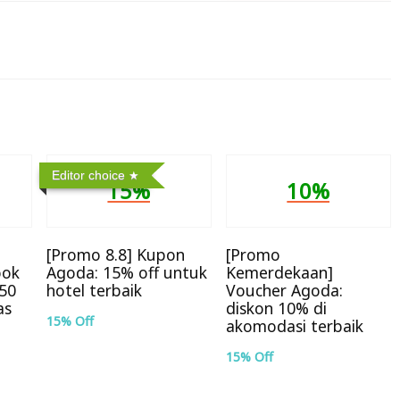
Editor choice
15%
10%
[Promo 8.8] Kupon
[Promo
ook
Agoda: 15% off untuk
Kemerdekaan]
50
hotel terbaik
Voucher Agoda:
as
diskon 10% di
15% Off
akomodasi terbaik
15% Off