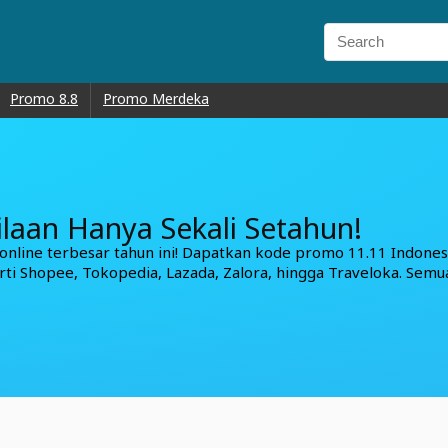
Promo 8.8
Promo Merdeka
ilaan Hanya Sekali Setahun!
 online terbesar tahun ini! Dapatkan kode promo 11.11 Indones
rti Shopee, Tokopedia, Lazada, Zalora, hingga Traveloka. Semu