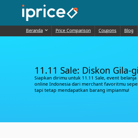
Beranda
Price Comparison
Coupons
Blog
11.11 Sale: Diskon Gila-g
Siapkan dirimu untuk 11.11 Sale, event belanja
online Indonesia dari merchant favoritmu sepe
tapi tetap mendapatkan barang impianmu!