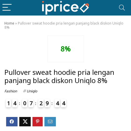
Home
»
Pullover sweat hoodie pria lengan panjang black diskon Uniqlo
8%
8%
Pullover sweat hoodie pria lengan
panjang black diskon Uniqlo 8%
Fashion
Uniqlo
1
4
0
7
2
9
4
4
5
4