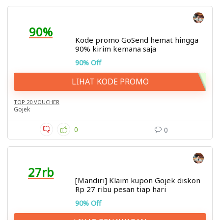
90%
Kode promo GoSend hemat hingga
90% kirim kemana saja
90% Off
LIHAT KODE PROMO
TOP 20 VOUCHER
Gojek
0
0
27rb
[Mandiri] Klaim kupon Gojek diskon
Rp 27 ribu pesan tiap hari
90% Off