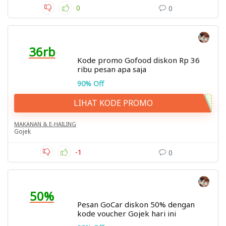
0
0
36rb
Kode promo Gofood diskon Rp 36
ribu pesan apa saja
90% Off
LIHAT KODE PROMO
MAKANAN & E-HAILING
Gojek
-1
0
50%
Pesan GoCar diskon 50% dengan
kode voucher Gojek hari ini