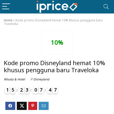
Home
»
Kode promo Disneyland hemat 10% khusus pengguna baru
Traveloka
10%
Kode promo Disneyland hemat 10%
khusus pengguna baru Traveloka
Wisata & Hotel
Disneyland
1
5
2
3
0
7
4
7
4