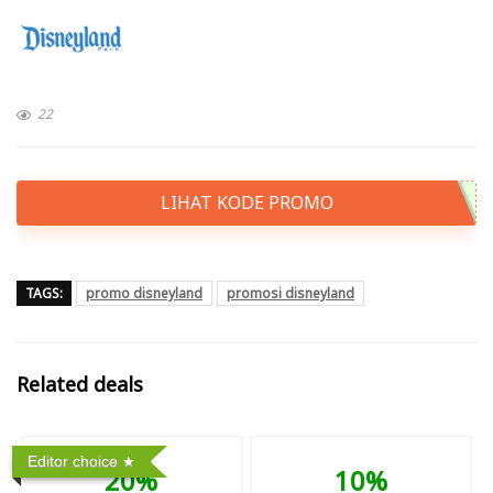
22
LIHAT KODE PROMO
TAGS:
promo disneyland
promosi disneyland
Related deals
Editor choice
20%
10%