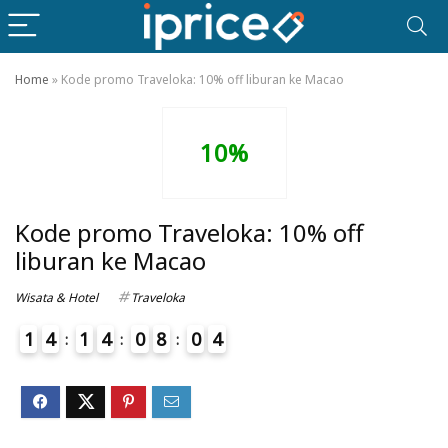
Home
»
Kode promo Traveloka: 10% off liburan ke Macao
10%
Kode promo Traveloka: 10% off
liburan ke Macao
Wisata & Hotel
Traveloka
1
4
1
4
0
8
0
4
5
4