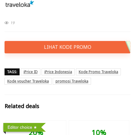
19
LIHAT KODE PROMO
TAGS:
iPrice ID
iPrice Indonesia
Kode Promo Traveloka
Kode voucher Traveloka
promosi Traveloka
Related deals
Editor choice
20%
10%