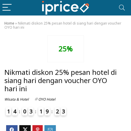
Home
»
Nikmati diskon 25% pesan hotel di siang hari dengan voucher
OYO hari ini
25%
Nikmati diskon 25% pesan hotel di
siang hari dengan voucher OYO
hari ini
Wisata & Hotel
OYO Hotel
1
4
0
3
1
9
2
3
4
4