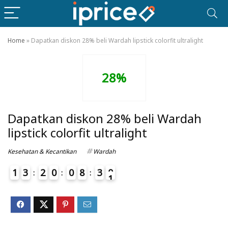
Home
»
Dapatkan diskon 28% beli Wardah lipstick colorfit ultralight
28%
Dapatkan diskon 28% beli Wardah
lipstick colorfit ultralight
Kesehatan & Kecantikan
Wardah
1
3
2
0
0
8
3
0
1
4