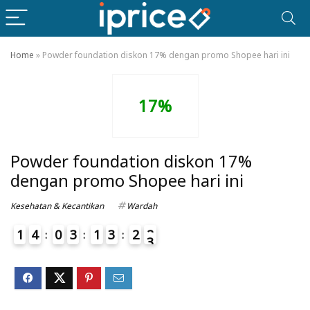
Home
»
Powder foundation diskon 17% dengan promo Shopee hari ini
17%
Powder foundation diskon 17%
dengan promo Shopee hari ini
Kesehatan & Kecantikan
Wardah
1
4
0
3
1
3
2
2
3
4