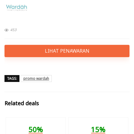
453
LIHAT PENAWARAN
TAGS:
promo wardah
Related deals
50%
15%