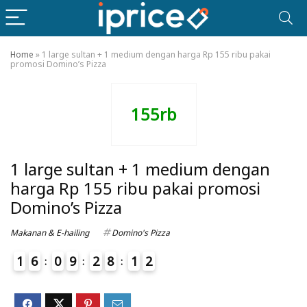
Home
»
1 large sultan + 1 medium dengan harga Rp 155 ribu pakai
promosi Domino’s Pizza
155rb
1 large sultan + 1 medium dengan
harga Rp 155 ribu pakai promosi
Domino’s Pizza
Makanan & E-hailing
Domino's Pizza
1
6
0
9
2
8
1
2
3
4