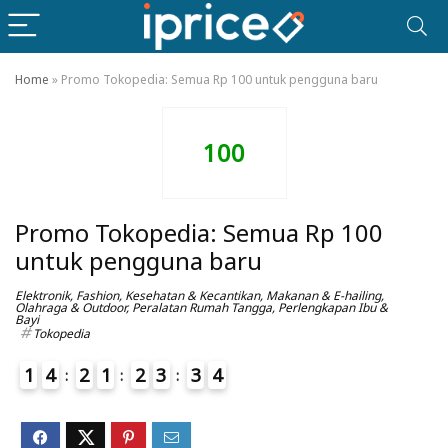
Home
»
Promo Tokopedia: Semua Rp 100 untuk pengguna baru
100
Promo Tokopedia: Semua Rp 100
untuk pengguna baru
Elektronik
,
Fashion
,
Kesehatan & Kecantikan
,
Makanan & E-hailing
,
Olahraga & Outdoor
,
Peralatan Rumah Tangga
,
Perlengkapan Ibu &
Bayi
Tokopedia
1
4
2
1
2
3
3
4
5
4