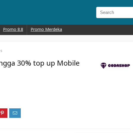
Promo 8.8
Promo Merdeka
ds
ngga 30% top up Mobile