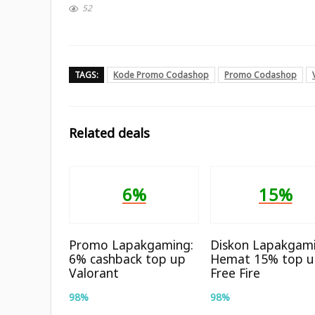
52
TAGS:
Kode Promo Codashop
Promo Codashop
Related deals
6%
15%
Promo Lapakgaming:
Diskon Lapakgami
6% cashback top up
Hemat 15% top 
Valorant
Free Fire
98%
98%