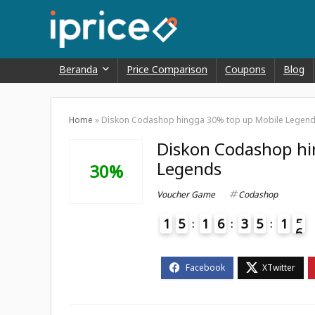
Beranda
Price Comparison
Coupons
Blog
Home
»
Diskon Codashop hingga 30% top up Mobile Legen
Diskon Codashop hi
Legends
30%
Voucher Game
Codashop
1
5
1
6
3
5
1
5
6
4