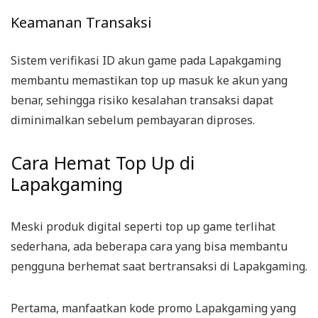
Keamanan Transaksi
Sistem verifikasi ID akun game pada Lapakgaming
membantu memastikan top up masuk ke akun yang
benar, sehingga risiko kesalahan transaksi dapat
diminimalkan sebelum pembayaran diproses.
Cara Hemat Top Up di
Lapakgaming
Meski produk digital seperti top up game terlihat
sederhana, ada beberapa cara yang bisa membantu
pengguna berhemat saat bertransaksi di Lapakgaming.
Pertama, manfaatkan kode promo Lapakgaming yang