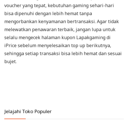
voucher yang tepat, kebutuhan gaming sehari-hari
bisa dipenuhi dengan lebih hemat tanpa
mengorbankan kenyamanan bertransaksi. Agar tidak
melewatkan penawaran terbaik, jangan lupa untuk
selalu mengecek halaman kupon Lapakgaming di
iPrice sebelum menyelesaikan top up berikutnya,
sehingga setiap transaksi bisa lebih hemat dan sesuai
bujet.
Jelajahi Toko Populer