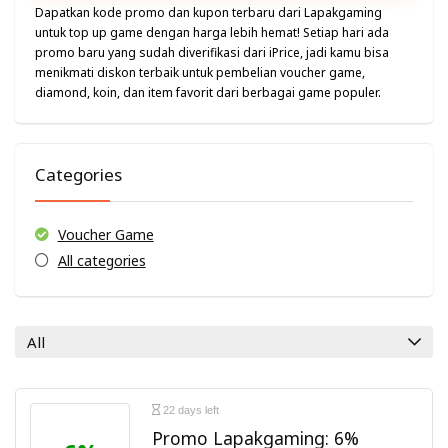
Dapatkan kode promo dan kupon terbaru dari Lapakgaming
untuk top up game dengan harga lebih hemat! Setiap hari ada
promo baru yang sudah diverifikasi dari iPrice, jadi kamu bisa
menikmati diskon terbaik untuk pembelian voucher game,
diamond, koin, dan item favorit dari berbagai game populer.
Categories
Voucher Game
All categories
All
22 days left
Promo Lapakgaming: 6%