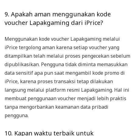
9. Apakah aman menggunakan kode
voucher Lapakgaming dari iPrice?
Menggunakan kode voucher Lapakgaming melalui
iPrice tergolong aman karena setiap voucher yang
ditampilkan telah melalui proses pengecekan sebelum
dipublikasikan. Pengguna tidak diminta memasukkan
data sensitif apa pun saat mengambil kode promo di
iPrice, karena proses transaksi tetap dilakukan
langsung melalui platform resmi Lapakgaming. Hal ini
membuat penggunaan voucher menjadi lebih praktis
tanpa mengorbankan keamanan data pribadi
pengguna.
10. Kapan waktu terbaik untuk