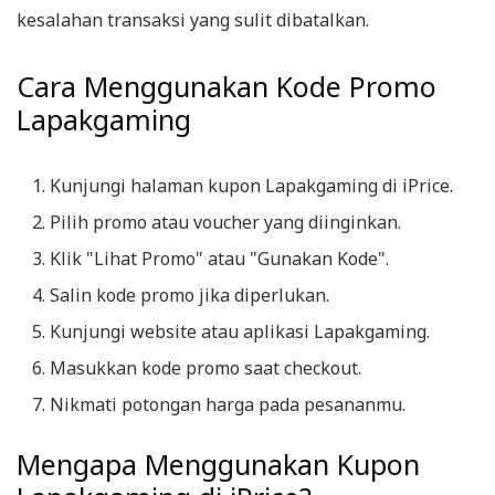
kesalahan transaksi yang sulit dibatalkan.
Cara Menggunakan Kode Promo
Lapakgaming
Kunjungi halaman kupon Lapakgaming di iPrice.
Pilih promo atau voucher yang diinginkan.
Klik
"Lihat Promo"
atau
"Gunakan Kode"
.
Salin kode promo jika diperlukan.
Kunjungi website atau aplikasi Lapakgaming.
Masukkan kode promo saat checkout.
Nikmati potongan harga pada pesananmu.
Mengapa Menggunakan Kupon