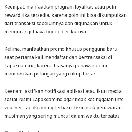
Keempat, manfaatkan program loyalitas atau poin
reward jika tersedia, karena poin ini bisa dikumpulkan
dari transaksi sebelumnya dan digunakan untuk
mengurangi biaya top up berikutnya.
Kelima, manfaatkan promo khusus pengguna baru
saat pertama kali mendaftar dan bertransaksi di
Lapakgaming, karena biasanya penawaran ini
memberikan potongan yang cukup besar.
Keenam, aktifkan notifikasi aplikasi atau ikuti media
sosial resmi Lapakgaming agar tidak ketinggalan info
voucher Lapakgaming terbaru, termasuk penawaran
musiman yang sering muncul dalam waktu terbatas.