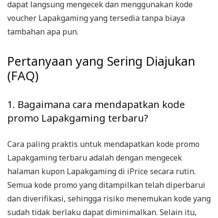
dapat langsung mengecek dan menggunakan kode
voucher Lapakgaming yang tersedia tanpa biaya
tambahan apa pun.
Pertanyaan yang Sering Diajukan
(FAQ)
1. Bagaimana cara mendapatkan kode
promo Lapakgaming terbaru?
Cara paling praktis untuk mendapatkan kode promo
Lapakgaming terbaru adalah dengan mengecek
halaman kupon Lapakgaming di iPrice secara rutin.
Semua kode promo yang ditampilkan telah diperbarui
dan diverifikasi, sehingga risiko menemukan kode yang
sudah tidak berlaku dapat diminimalkan. Selain itu,