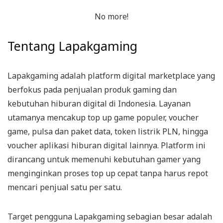
No more!
Tentang Lapakgaming
Lapakgaming adalah platform digital marketplace yang
berfokus pada penjualan produk gaming dan
kebutuhan hiburan digital di Indonesia. Layanan
utamanya mencakup top up game populer, voucher
game, pulsa dan paket data, token listrik PLN, hingga
voucher aplikasi hiburan digital lainnya. Platform ini
dirancang untuk memenuhi kebutuhan gamer yang
menginginkan proses top up cepat tanpa harus repot
mencari penjual satu per satu.
Target pengguna Lapakgaming sebagian besar adalah