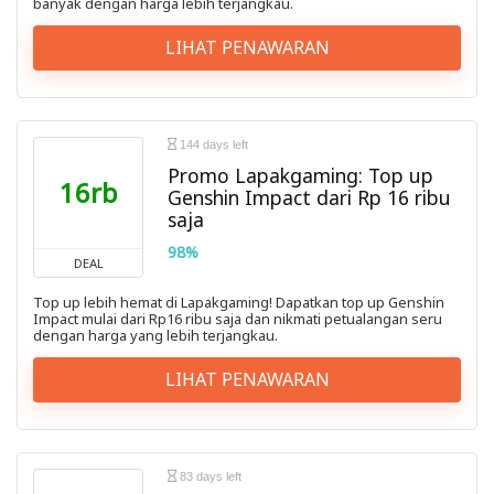
banyak dengan harga lebih terjangkau.
LIHAT PENAWARAN
144 days left
Promo Lapakgaming: Top up
16rb
Genshin Impact dari Rp 16 ribu
saja
98%
DEAL
Top up lebih hemat di Lapakgaming! Dapatkan top up Genshin
Impact mulai dari Rp16 ribu saja dan nikmati petualangan seru
dengan harga yang lebih terjangkau.
LIHAT PENAWARAN
83 days left