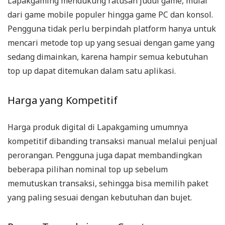
Lapakgaming mendukung ratusan judul game, mulai
dari game mobile populer hingga game PC dan konsol.
Pengguna tidak perlu berpindah platform hanya untuk
mencari metode top up yang sesuai dengan game yang
sedang dimainkan, karena hampir semua kebutuhan
top up dapat ditemukan dalam satu aplikasi.
Harga yang Kompetitif
Harga produk digital di Lapakgaming umumnya
kompetitif dibanding transaksi manual melalui penjual
perorangan. Pengguna juga dapat membandingkan
beberapa pilihan nominal top up sebelum
memutuskan transaksi, sehingga bisa memilih paket
yang paling sesuai dengan kebutuhan dan bujet.