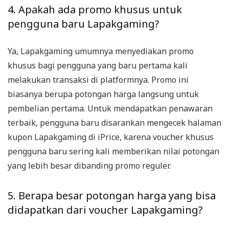
4. Apakah ada promo khusus untuk
pengguna baru Lapakgaming?
Ya, Lapakgaming umumnya menyediakan promo
khusus bagi pengguna yang baru pertama kali
melakukan transaksi di platformnya. Promo ini
biasanya berupa potongan harga langsung untuk
pembelian pertama. Untuk mendapatkan penawaran
terbaik, pengguna baru disarankan mengecek halaman
kupon Lapakgaming di iPrice, karena voucher khusus
pengguna baru sering kali memberikan nilai potongan
yang lebih besar dibanding promo reguler.
5. Berapa besar potongan harga yang bisa
didapatkan dari voucher Lapakgaming?