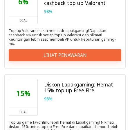
6%
cashback top up Valorant
98%
DEAL
Top up Valorant makin hemat di Lapakgaming! Dapatkan
cashback 6% untuk setiap top up Valorant dan nikmati
keuntungan lebih saat membeli VP untuk kebutuhan gaming-
mu.
LIHAT PENAWARAN
Diskon Lapakgaming: Hemat
15% top up Free Fire
15%
98%
DEAL
Top up game favoritmu lebih hemat di Lapakgaming! Nikmati
diskon 15% untuk top up Free Fire dan dapatkan diamond lebih