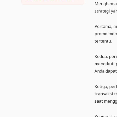
Menghemat 
strategi y
Pertama, m
promo memb
tertentu.
Kedua, per
mengikuti 
Anda dapat
Ketiga, pe
transaksi 
saat mengg
Keempat, m