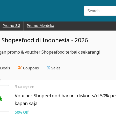
Promo 8.8
Promo Merdeka
 Shopeefood di Indonesia - 2026
an promo & voucher Shopeefood terbaik sekarang!
Deals
Coupons
Sales
144 days left
Voucher Shopeefood hari ini diskon s/d 50% p
%
kapan saja
50% Off