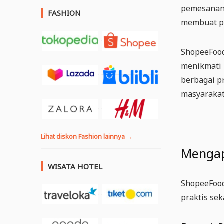
pemesanan 
FASHION
membuat pe
ShopeeFood 
menikmati 
berbagai p
masyarakat
Lihat diskon Fashion lainnya →
Mengap
WISATA HOTEL
ShopeeFood
praktis se