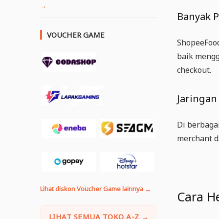
→
Banyak P
VOUCHER GAME
ShopeeFood
baik mengg
checkout.
Jaringan
Di berbaga
merchant d
Lihat diskon Voucher Game lainnya →
Cara H
LIHAT SEMUA TOKO A-Z →