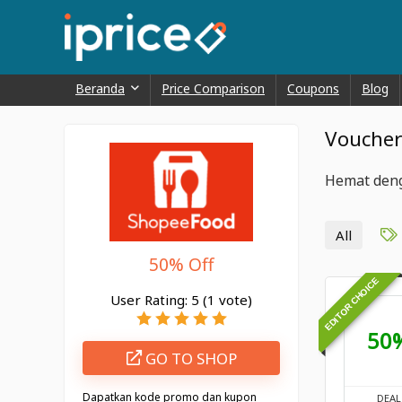
Beranda
Price Comparison
Coupons
Blog
Voucher
Hemat deng
All
50% Off
EDITOR CHOICE
User Rating:
5
(
1
vote)
50
GO TO SHOP
Dapatkan kode promo dan kupon
DEAL