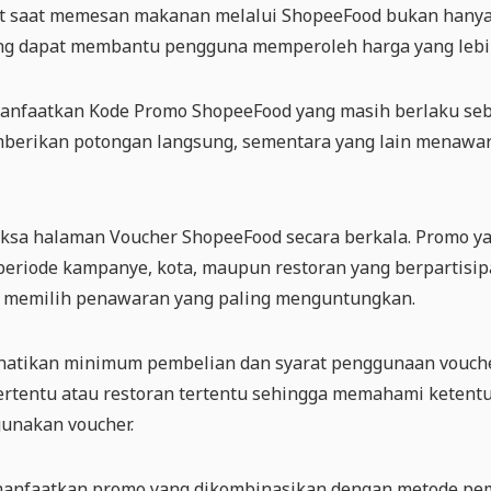
saat memesan makanan melalui ShopeeFood bukan hanya 
ang dapat membantu pengguna memperoleh harga yang lebi
anfaatkan Kode Promo ShopeeFood yang masih berlaku se
erikan potongan langsung, sementara yang lain menawarka
iksa halaman Voucher ShopeeFood secara berkala. Promo y
periode kampanye, kota, maupun restoran yang berpartisip
 memilih penawaran yang paling menguntungkan.
rhatikan minimum pembelian dan syarat penggunaan vouch
tertentu atau restoran tertentu sehingga memahami kete
unakan voucher.
anfaatkan promo yang dikombinasikan dengan metode pemba