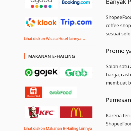
Banyak P
ShopeeFood 
coffee sho
sesuai sel
Lihat diskon Wisata Hotel lainnya →
Promo ya
MAKANAN E-HAILING
Salah satu
harga, cas
membuat bi
Pemesana
Karena ter
ShopeeFood
Lihat diskon Makanan E-Hailing lainnya