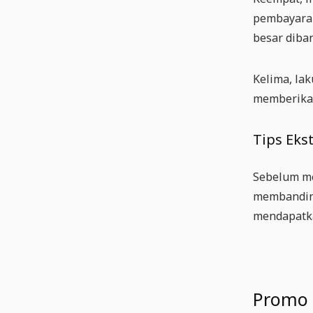
pembayaran
besar diba
Kelima, la
memberikan
Tips Eks
Sebelum me
membanding
mendapatka
Promo 