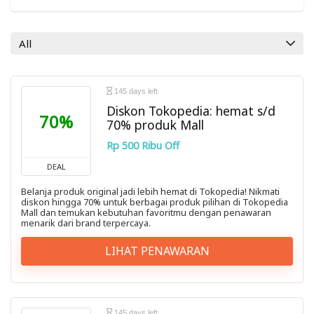
Perlengkapan Ibu & Bayi
Top 20 Voucher
All
All categories
145 days left
Diskon Tokopedia: hemat s/d
70%
70% produk Mall
Rp 500 Ribu Off
DEAL
Belanja produk original jadi lebih hemat di Tokopedia! Nikmati
diskon hingga 70% untuk berbagai produk pilihan di Tokopedia
Mall dan temukan kebutuhan favoritmu dengan penawaran
menarik dari brand terpercaya.
LIHAT PENAWARAN
145 days left